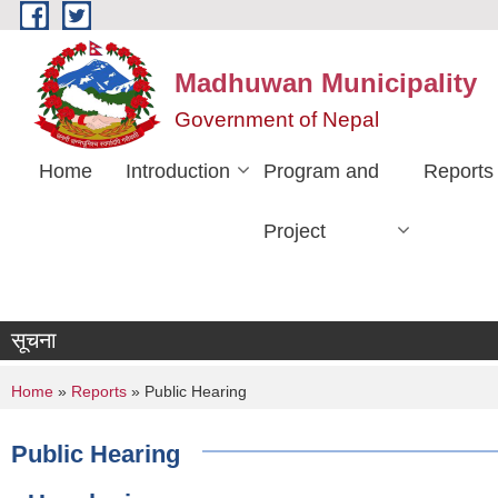
Skip to main content
Madhuwan Municipality
Government of Nepal
Home
Introduction
Program and
Reports
Project
सूचना
You are here
Home
»
Reports
» Public Hearing
Public Hearing